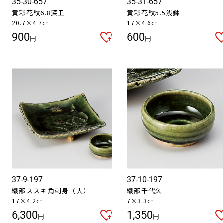
35-30-657
35-31-657
黄彩花紋6.8深皿
黄彩花紋5.5浅鉢
20.7×4.7㎝
17×4.6㎝
900
600
円
円
37-9-197
37-10-197
織部ススキ角刺身（大）
織部千代久
17×4.2㎝
7×3.3㎝
6,300
1,350
円
円