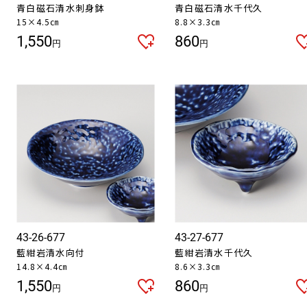
青白磁石清水刺身鉢
青白磁石清水千代久
15×4.5㎝
8.8×3.3㎝
1,550
860
円
円
お買い物を続ける
カートへ進む
43-26-677
43-27-677
藍紺岩清水向付
藍紺岩清水千代久
14.8×4.4㎝
8.6×3.3㎝
1,550
860
円
円