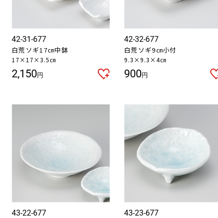
42-31-677
42-32-677
白荒ソギ17㎝中鉢
白荒ソギ9㎝小付
17×17×3.5㎝
9.3×9.3×4㎝
2,150
900
円
円
43-22-677
43-23-677