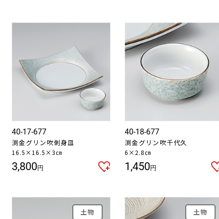
40-17-677
40-18-677
渕金グリン吹刺身皿
渕金グリン吹千代久
16.5×16.5×3㎝
6×2.8㎝
3,800
1,450
円
円
土物
土物