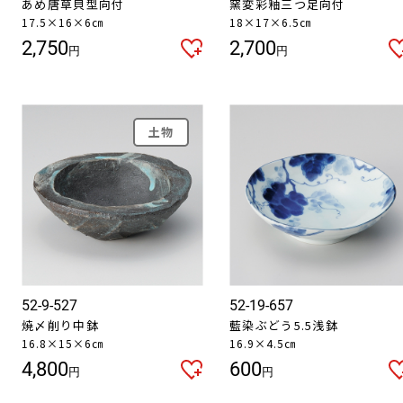
あめ唐草貝型向付
窯変彩釉三つ足向付
17.5×16×6㎝
18×17×6.5㎝
2,750
2,700
円
円
土物
52-9-527
52-19-657
焼〆削り中鉢
藍染ぶどう5.5浅鉢
16.8×15×6㎝
16.9×4.5㎝
4,800
600
円
円