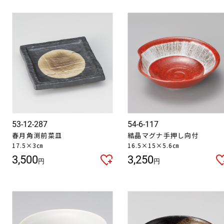
53-12-287
54-6-117
春月角渕前菜皿
結晶マグナ手押し向付
17.5×3㎝
16.5×15×5.6㎝
3,500
3,250
円
円