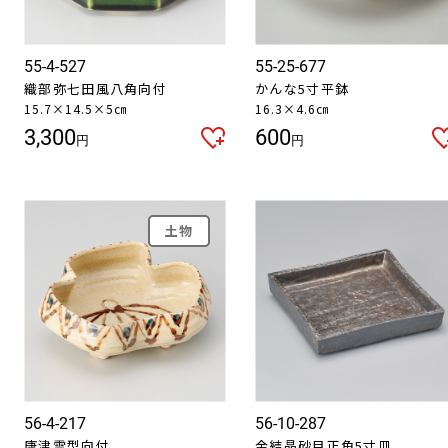
55-4-527
55-25-677
織部弥七田風八角向付
かんな5寸平鉢
15.7×14.5×5㎝
16.3×4.6㎝
3,300
600
円
円
土物
56-4-217
56-10-287
唐津雲型向付
金結晶砂目正角5寸皿