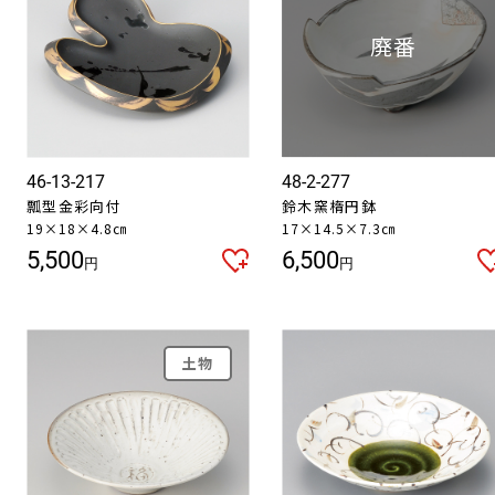
46-13-217
48-2-277
瓢型金彩向付
鈴木窯楕円鉢
19×18×4.8㎝
17×14.5×7.3㎝
5,500
6,500
円
円
土物