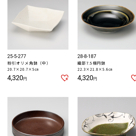
25-5-277
28-8-187
粉引オリメ角鉢（中）
織部7.5楕円鉢
20.7×20.7×5㎝
22.3×21.8×5.6㎝
4,320
4,320
円
円