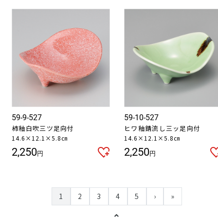
59-9-527
59-10-527
柿釉白吹三ツ足向付
ヒワ釉錆流し三ッ足向付
14.6×12.1×5.8㎝
14.6×12.1×5.8㎝
2,250
2,250
円
円
1
2
3
4
5
›
»