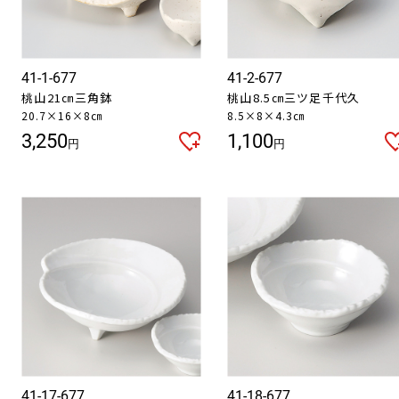
41-1-677
41-2-677
桃山21㎝三角鉢
桃山8.5㎝三ツ足千代久
20.7×16×8㎝
8.5×8×4.3㎝
3,250
1,100
円
円
41-17-677
41-18-677