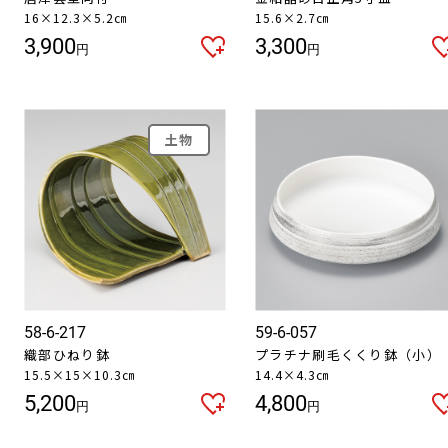
16×12.3×5.2㎝
15.6×2.7㎝
3,900
3,300
円
円
土物
58-6-217
59-6-057
織部ひねり鉢
プラチナ刷毛くくり鉢（小）
15.5×15×10.3㎝
14.4×4.3㎝
5,200
4,800
円
円