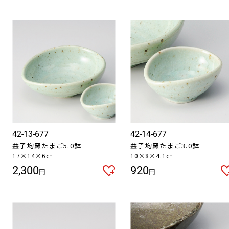
42-13-677
42-14-677
益子均窯たまご5.0鉢
益子均窯たまご3.0鉢
17×14×6㎝
10×8×4.1㎝
2,300
920
円
円