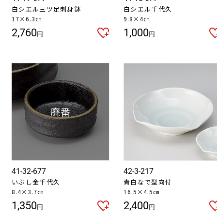
白シエル三ツ足刺身鉢
白シエル千代久
17×6.3㎝
9.8×4㎝
2,760
1,000
円
円
41-32-677
42-3-217
いぶし金千代久
青白なで型向付
8.4×3.7㎝
16.5×4.5㎝
1,350
2,400
円
円