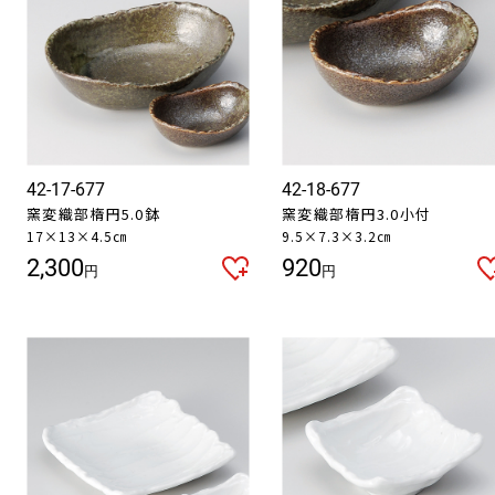
42-17-677
42-18-677
窯変織部楕円5.0鉢
窯変織部楕円3.0小付
17×13×4.5㎝
9.5×7.3×3.2㎝
2,300
920
円
円