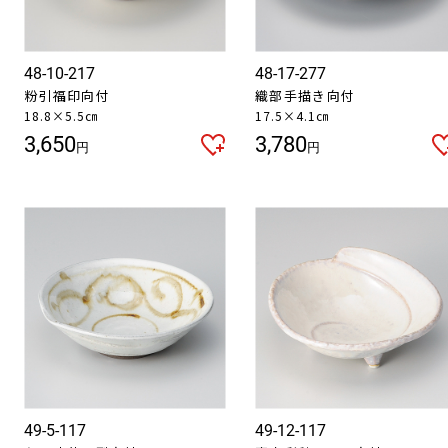
48-10-217
48-17-277
粉引福印向付
織部手描き向付
18.8×5.5㎝
17.5×4.1㎝
3,650
3,780
円
円
49-5-117
49-12-117