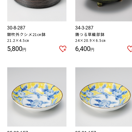
30-8-287
34-3-287
銀吹外クシメ21㎝鉢
錆つる草織部鉢
21.2×4.5㎝
24×20.9×6.5㎝
5,800
6,400
円
円