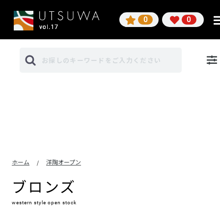
0
0
ホーム
洋陶オープン
/
ブロンズ
western style open stock