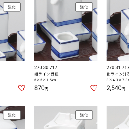
強化
強化
270-30-717
270-31-71
紺ライン受皿
紺ライン汁
6×6×1.5㎝
8×4.3×7.
870
2,540
円
円
強化
強化