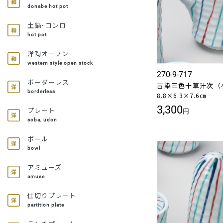
donabe hot pot
土鍋･コンロ
hot pot
洋陶オープン
western style open stock
270-9-717
ボーダーレス
古染三色十草汁次（
borderless
8.8×6.3×7.6㎝
3,300
プレート
円
soba, udon
ボール
bowl
アミューズ
amuse
仕切りプレート
partition plate