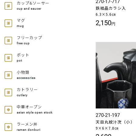
270-17-717
カップ&ソーサー
鉄結晶カラシ入
cup and saucer
6.3×5.6㎝
マグ
2,150
円
mug
フリーカップ
free cup
ポット
pot
小物類
accessories
カトラリー
cutlery
中華オープン
asian style open stock
270-21-197
天目丸紋汁次（小）
ラーメン丼
9×6×7.8㎝
ramen donburi