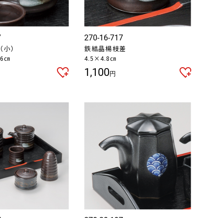
7
270-16-717
（小）
鉄結晶楊枝差
.6㎝
4.5×4.8㎝
1,100
円