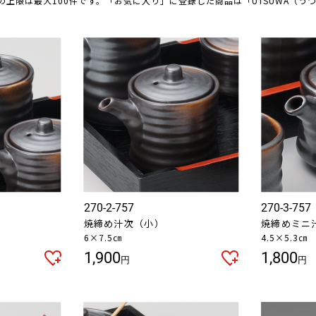
の上限は最大100件です。「お気に入り」に登録した商品は「UTSUWA（う
270-2-757
270-3-757
焼締め汁次（小）
焼締めミニ
6×7.5㎝
4.5×5.3㎝
1,900
1,800
円
円