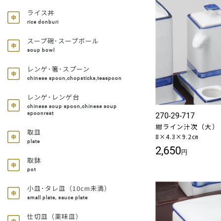
ライス丼
rice donburi
スープ碗･スープボール
soup bowl
レンゲ･箸･スプーン
chinese spoon,chopsticks,teaspoon
レンゲ･レンゲ台
chinese soup spoon,chinese soup
spoonrest
270-29-717
紺ライン汁次（大）
取皿
8×4.3×9.2㎝
plate
2,650
円
取鉢
pot
小皿･タレ皿（10cm未満）
small plate, sauce plate
仕切皿（薬味皿）