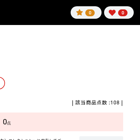
0
0
| 該当商品点数 :
|
108
0
数
点