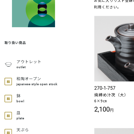
お気に入りリスト登録
利用ください。
取り扱い商品
アウトレット
outlet
和陶オープン
japanese style open stock
270-1-757
焼締め汁次（大）
鉢
6×9㎝
bowl
2,100
円
皿
plate
天ぷら