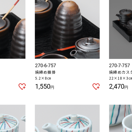
270-6-757
270-7-757
焼締め振掛
焼締めカス
5.2×8㎝
22×18×3
1,550
2,470
円
円