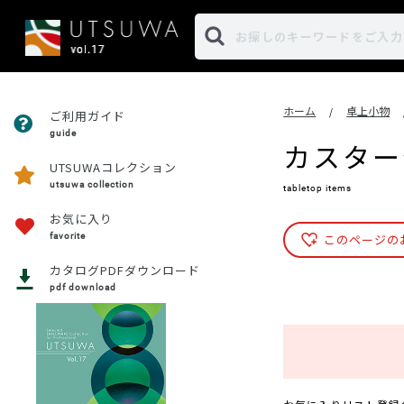
ホーム
卓上小物
/
ご利用ガイド
guide
カスター
UTSUWAコレクション
utsuwa collection
tabletop items
お気に入り
favorite
このページの
カタログPDFダウンロード
pdf download