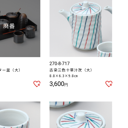
270-8-717
ター盆（大）
古染三色十草汁次（大）
㎝
8.8×6.3×9.8㎝
3,600
円