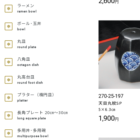
2,600
円
ラーメン
ramen bowl
ボール･玉丼
bowl
丸皿
round plate
八角皿
octagon dish
丸高台皿
round foot dish
プラター（楕円皿）
270-25-197
platter
天目丸紋SP
5×6.3㎝
長角プレート 20㎝～30㎝
1,900
long square plate
円
多用丼･多用碗
multipurpose bowl