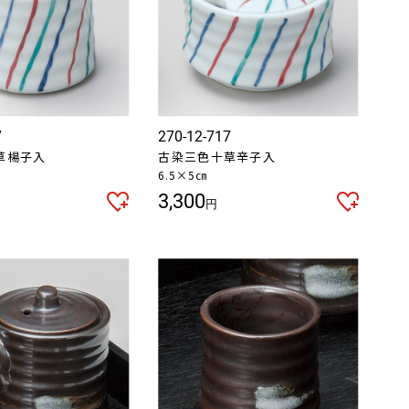
7
270-12-717
草楊子入
古染三色十草辛子入
6.5×5㎝
3,300
円