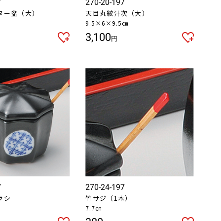
7
270-20-197
ター盆（大）
天目丸紋汁次（大）
㎝
9.5×6×9.5㎝
3,100
円
7
270-24-197
ラシ
竹サジ（1本）
7.7㎝