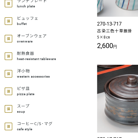
ランチプレート
lunch plate
ビュッフェ
270-13-717
buffet
古染三色十草振掛
オーブンウェア
5×8㎝
ovenware
2,600
円
耐熱食器
heat-resistant tableware
洋小物
western accessories
ピザ皿
pizza plate
スープ
soup
コーヒーC/S･マグ
cafe style