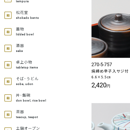
tempura
松花堂
shokado bento
蓋物
lidded bowl
酒器
sake
卓上小物
270-5-757
tabletop items
焼締め辛子入サジ付
6.6×5.5㎝
そば･うどん
2,420
soba, udon
円
丼･飯碗
don bowl, rice bowl
茶器
teacup, teapot
土鍋オープン