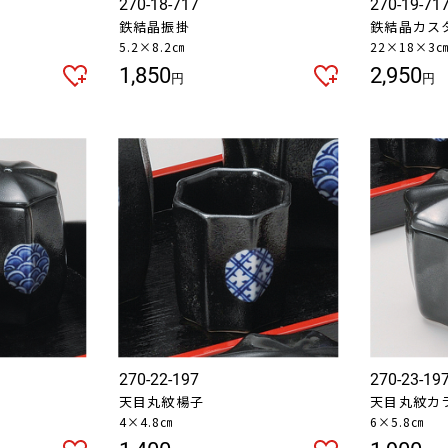
270-18-717
270-19-71
お買い物を続ける
カートへ進む
鉄結晶振掛
鉄結晶カス
5.2×8.2㎝
22×18×3
1,850
2,950
円
円
270-22-197
270-23-19
天目丸紋楊子
天目丸紋カ
4×4.8㎝
6×5.8㎝