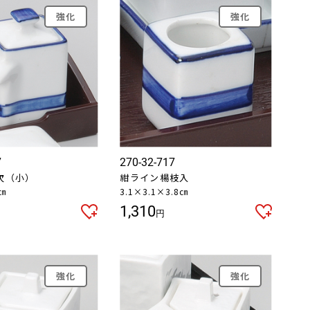
強化
強化
7
270-32-717
次（小）
紺ライン楊枝入
8㎝
3.1×3.1×3.8㎝
1,310
円
強化
強化