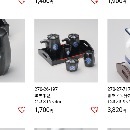
1,400
1,900
円
円
270-26-197
270-27-71
黒天朱盆
紺ライン汁
21.5×13×4㎝
10.5×5.5×
1,700
3,820
円
円