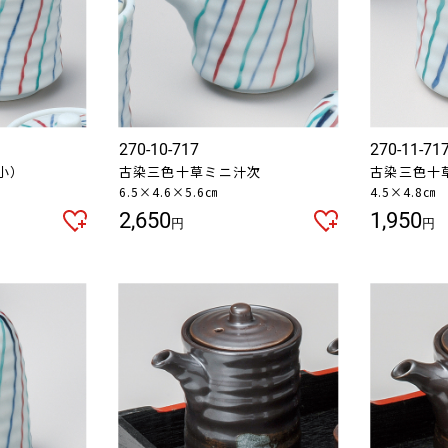
270-10-717
270-11-71
小）
古染三色十草ミニ汁次
古染三色十
6.5×4.6×5.6㎝
4.5×4.8㎝
2,650
1,950
円
円