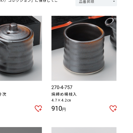
つわ）コレクション」に保存してご
270-4-757
汁次
焼締め楊枝入
4.7×4.2㎝
910
円