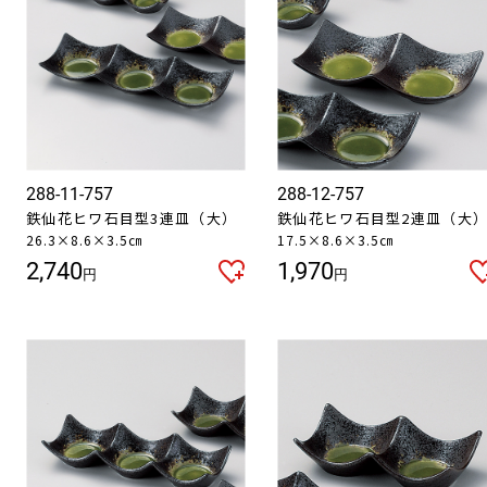
288-11-757
288-12-757
鉄仙花ヒワ石目型3連皿（大）
鉄仙花ヒワ石目型2連皿（大
26.3×8.6×3.5㎝
17.5×8.6×3.5㎝
2,740
1,970
円
円