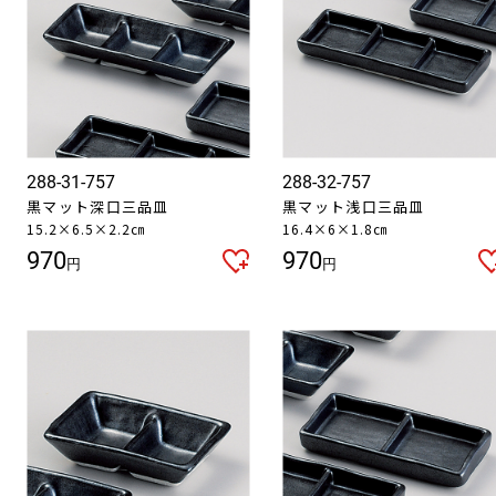
288-31-757
288-32-757
黒マット深口三品皿
黒マット浅口三品皿
15.2×6.5×2.2㎝
16.4×6×1.8㎝
970
970
円
円