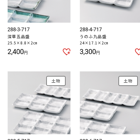
288-3-717
288-4-717
深草五品盛
うのふ九品盛
25.5×8.8×2㎝
24×17.1×2㎝
2,400
3,300
円
円
土物
土物