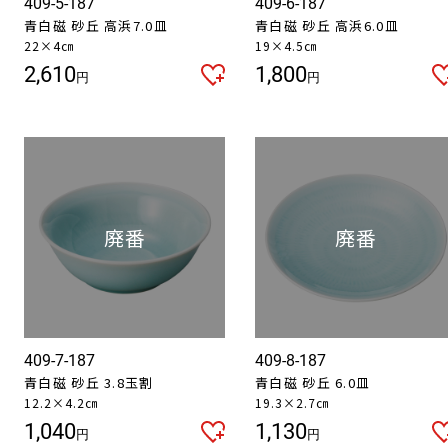
409-5-187
409-6-187
青白磁 砂丘 高浜7.0皿
青白磁 砂丘 高浜6.0皿
22×4㎝
19×4.5㎝
お買い物を続ける
カートへ進む
2,610
1,800
円
円
409-7-187
409-8-187
青白磁 砂丘 3.8玉割
青白磁 砂丘 6.0皿
12.2×4.2㎝
19.3×2.7㎝
1,040
1,130
円
円