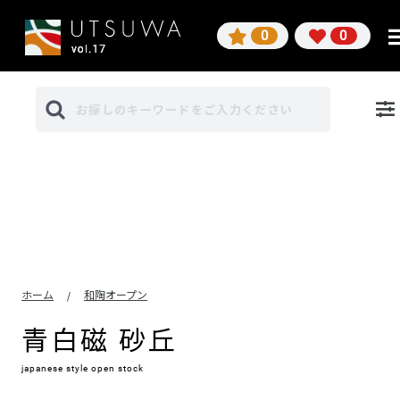
0
0
ホーム
和陶オープン
/
青白磁 砂丘
japanese style open stock