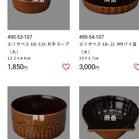
490-53-107
490-54-107
エリザベス EB-525 片手スープ
エリザベス EB-21 9吋パイ皿
（大）
（大）
お買い物を続ける
カートへ進む
13.2×4.6㎝
23×3.7㎝
1,850
3,000
円
円