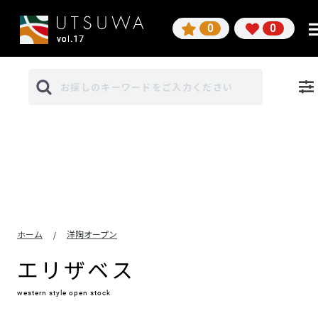
0
0
ホーム
洋陶オープン
/
エリザベス
western style open stock